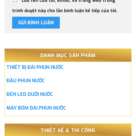
Lưu tên của tôi, email, và trang web trong
trình duyệt này cho lần bình luận kế tiếp của tôi.
DANH MỤC SẢN PHẨM
THIẾT BỊ ĐÀI PHUN NƯỚC
ĐẦU PHUN NƯỚC
ĐÈN LED DƯỚI NƯỚC
MÁY BƠM ĐÀI PHUN NƯỚC
THIẾT KẾ & THI CÔNG