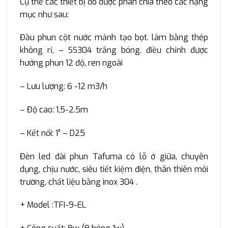
Cụ thể các thiết bị đó được phân chia theo các hạng
mục như sau:
Đầu phun cột nước mảnh tạo bọt. làm bằng thép
không rỉ, – SS304 trắng bóng. điều chỉnh được
hướng phun 12 độ, ren ngoài
– Lưu lượng: 6 -12 m3/h
– Độ cao: 1,5-2.5m
– Kết nối: 1” – D25
Đèn led đài phun Tafuma có lỗ ở giữa, chuyên
dụng, chịu nước, siêu tiết kiệm điện, thân thiên môi
trường, chất liệu bằng inox 304 .
+ Model :TFI-9-EL