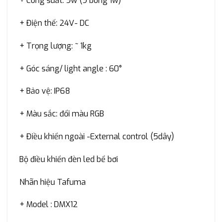
+ Công suất: 9w (9 bóng 1w)
+ Điện thế: 24V- DC
+ Trọng lượng: ~ 1kg
+ Góc sáng/ light angle : 60°
+ Bảo vệ: IP68
+ Màu sắc: đổi màu RGB
+ Điều khiển ngoài -External control (5dây)
Bộ điều khiển đèn led bể bơi
Nhãn hiệu Tafuma
+ Model : DMX12