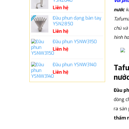
YSN2640
Vòi ph
Liên hệ
nước
kh
Đầu phun dạng bàn tay
Tafuma
YSN2850
chủ và
Liên hệ
hình ho
Đầu phun YSNW3150
Liên hệ
Đầu phun YSNW3140
Tafu
Liên hệ
nước
Đầu ph
dòng ch
ra sản
thẩm m