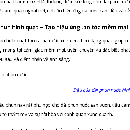
un tia thẳng inox 304 thường được sử dụng cho đài phun nư
 cảnh quan ngoài trời, nơi cần hiệu ứng tia nước cao, đều và d
hun hình quạt – Tạo hiệu ứng lan tỏa mềm mại
n hình quạt tạo ra tia nước xòe đều theo dạng quạt, giúp mở
y mang lại cảm giác mềm mại, uyển chuyển và đặc biệt phát 
ều sâu và điểm nhấn về ánh sáng.
Đầu của đài phun nước hìn
u phun này rất phù hợp cho đài phun nước sân vườn, tiểu cảnh 
 tố thẩm mỹ và sự hài hòa với cảnh quan xung quanh.