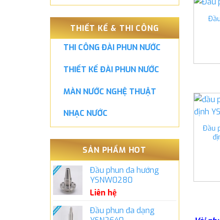
Đầ
THIẾT KẾ & THI CÔNG
THI CÔNG ĐÀI PHUN NƯỚC
THIẾT KẾ ĐÀI PHUN NƯỚC
MÀN NƯỚC NGHỆ THUẬT
NHẠC NƯỚC
Đầu 
đ
SẢN PHẨM HOT
Đầu phun đa hướng
YSNW0280
Liên hệ
Đầu phun đa dạng