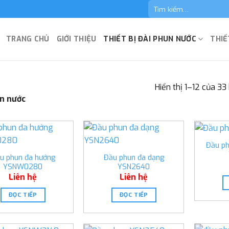
Tìm
kiếm:
TRANG CHỦ
GIỚI THIỆU
THIẾT BỊ ĐÀI PHUN NƯỚC
THIẾ
Hiển thị 1–12 của 33
n nước
Đầu ph
u phun đa hướng
Đầu phun đa dạng
YSNW0280
YSN2640
Liên hệ
Liên hệ
ĐỌC TIẾP
ĐỌC TIẾP