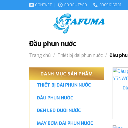
Skip
CONTACT
08:00 - 17:00
0969616001
to
content
Đầu phun nước
Trang chủ
/
Thiết bị đài phun nước
/
Đầu phu
DANH MỤC SẢN PHẨM
THIẾT BỊ ĐÀI PHUN NƯỚC
Đầ
ĐẦU PHUN NƯỚC
ĐÈN LED DƯỚI NƯỚC
MÁY BƠM ĐÀI PHUN NƯỚC