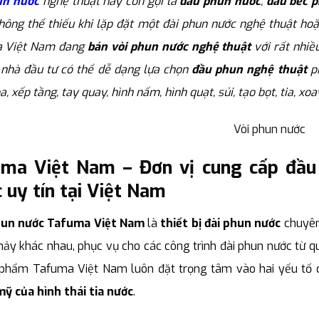
un nước
nghệ thuật hay còn gọi là
đầu phun nước
,
đầu béc 
ông thể thiếu khi lặp đặt một đài phun nước nghệ thuật hoặc
 Việt Nam đang
bán vòi phun nước nghệ thuật
với rất nhiề
 nhà đầu tư có thể dễ dạng lựa chọn
đầu phun nghệ thuật
ph
a, xếp tầng, tay quay, hình nấm, hình quạt, sủi, tạo bọt, tia, xo
ma Việt Nam – Đơn vị cung cấp đầu p
 uy tín tại Việt Nam
un nước Tafuma Việt Nam
là
thiết bị đài phun nước
chuyên
ảy khác nhau, phục vụ cho các công trình đài phun nước từ q
 phẩm Tafuma Việt Nam luôn đặt trọng tâm vào hai yếu tố c
ỹ của hình thái tia nước
.