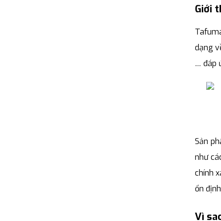
Giới 
Tafuma
dạng về
… đáp ứ
Sản ph
như các
chính x
ổn định
Vì sa