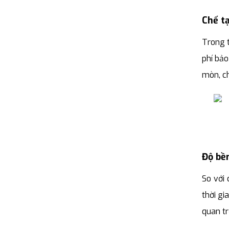
Chế tạ
Trong t
phí bảo
mòn, ch
Độ bền
So với 
thời gi
quan tr