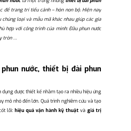
phun nước
là một trong những
thiết bị đài phun
 để trang trí tiểu cảnh – hòn non bộ. Hiện nay
u chủng loại và mẫu mã khác nhau giúp các gia
ù hợp với công trình của mình: Đầu phun nước
ay tròn …
hun nước, thiết bị đài phun
 dụng được thiết kế nhằm tạo ra nhiều hiệu ứng
uy mô nhỏ đến lớn. Quá trình nghiêm cứu và tạo
ốt lõi:
hiệu quả vận hành kỹ thuật
và
giá trị