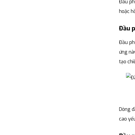
Đầu ph
hoặc hồ
Đầu p
Đầu phu
ứng nà
tạo chi
Dòng đầ
cao yếu