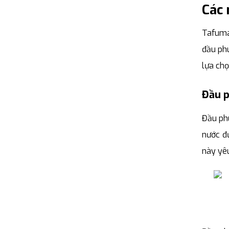
Các 
Tafuma
đầu phu
lựa chọ
Đầu p
Đầu phu
nước đ
này yêu