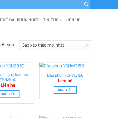
T KẾ ĐÀI PHUN NƯỚC
TIN TỨC
LIÊN HỆ
 kết quả
un dạng bàn tay
Đầu phun YSNW3150
YSN2850
Liên hệ
Liên hệ
ĐỌC TIẾP
ĐỌC TIẾP