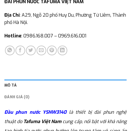
ĐÀI PHUN NƯỚC TAFUMA VIỆT NAM
Địa Chỉ
: A29, Ngõ 20 phố Huy Du, Phường Từ Liêm, Thành
phố Hà Nội.
Hotline
: 0986.168.007 – 0969.616.001
MÔ TẢ
ĐÁNH GIÁ (0)
Đầu phun nước YSNW3140
là thiết bị đài phun nghệ
thuật do
Tafuma Việt Nam
cung cấp, nổi bật với khả năng
tạo hình tia nước phun hướng lên trung tâm vô cùng ấn