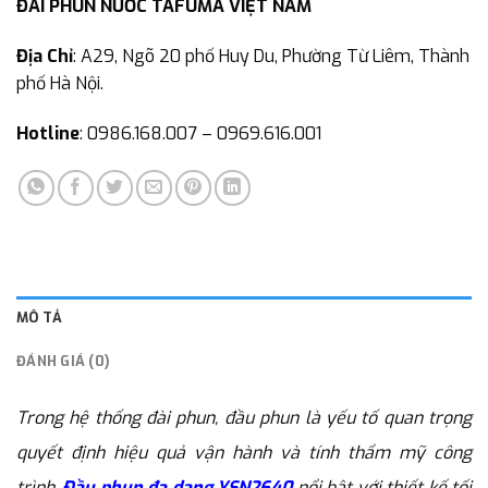
ĐÀI PHUN NƯỚC TAFUMA VIỆT NAM
Địa Chỉ
: A29, Ngõ 20 phố Huy Du, Phường Từ Liêm, Thành
phố Hà Nội.
Hotline
: 0986.168.007 – 0969.616.001
MÔ TẢ
ĐÁNH GIÁ (0)
Trong hệ thống đài phun, đầu phun là yếu tố quan trọng
quyết định hiệu quả vận hành và tính thẩm mỹ công
trình.
Đầu phun đa dạng YSN2640
nổi bật với thiết kế tối