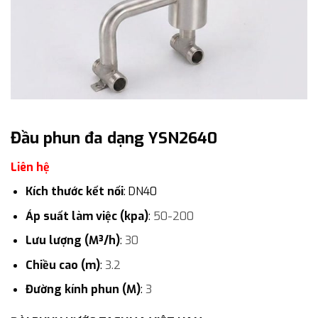
Đầu phun đa dạng YSN2640
Liên hệ
Kích thước kết nối
: DN40
Áp suất làm việc (kpa)
:
50-200
Lưu lượng (M³/h)
:
30
Chiều cao (m)
:
3.2
Đường kính phun (M)
:
3