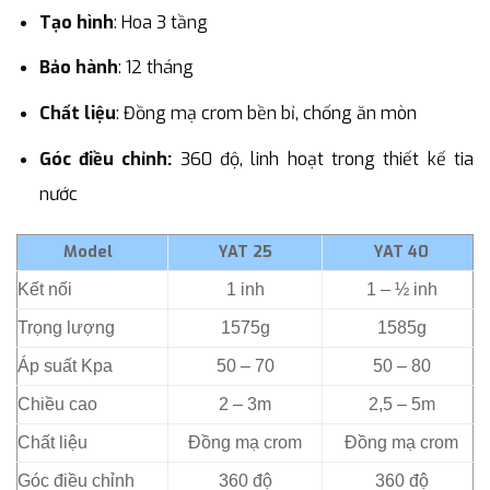
Tạo hình
: Hoa 3 tầng
Bảo hành
: 12 tháng
Chất liệu
: Đồng mạ crom bền bỉ, chống ăn mòn
Góc điều chỉnh:
360 độ, linh hoạt trong thiết kế tia
nước
Model
YAT 25
YAT 40
Kết nối
1 inh
1 – ½ inh
Trọng lượng
1575g
1585g
Áp suất Kpa
50 – 70
50 – 80
Chiều cao
2 – 3m
2,5 – 5m
Chất liệu
Đồng mạ crom
Đồng mạ crom
Góc điều chỉnh
360 độ
360 độ