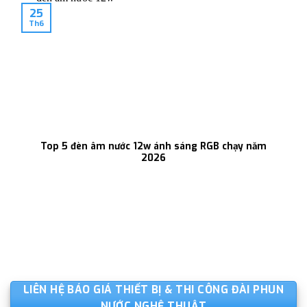
25
Th6
Top 5 đèn âm nước 12w ánh sáng RGB chạy năm
2026
LIÊN HỆ BÁO GIÁ THIẾT BỊ & THI CÔNG ĐÀI PHUN
NƯỚC NGHỆ THUẬT