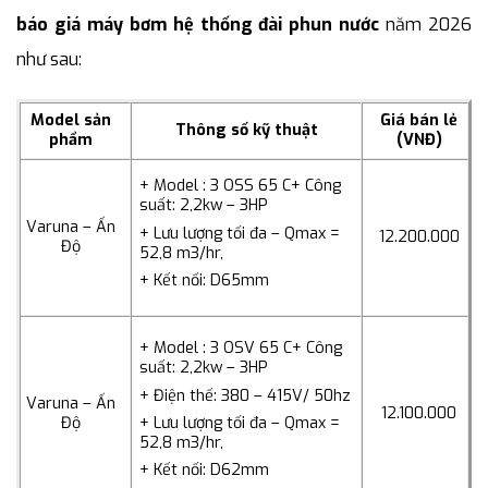
báo giá máy bơm hệ thống đài phun nước
năm 2026
như sau:
Model sản
Giá bán lẻ
Thông số kỹ thuật
phẩm
(VNĐ)
+ Model : 3 OSS 65 C
+ Công
suất: 2,2kw – 3HP
Varuna – Ấn
+ Lưu lượng tối đa – Qmax =
12.200.000
Độ
52,8 m3/hr,
+ Kết nối: D65mm
+ Model : 3 OSV 65 C
+ Công
suất: 2,2kw – 3HP
+ Điện thế: 380 – 415V/ 50hz
Varuna – Ấn
12.100.000
+ Lưu lượng tối đa – Qmax =
Độ
52,8 m3/hr,
+ Kết nối: D62mm