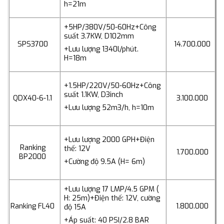
h=21m
+5HP/380V/50-60Hz
+Công
suất 3.7KW, D102mm
SPS3700
14.700.000
+Lưu lượng 1340l/phút.
H=18m
+1.5HP/220V/50-60Hz
+Công
suất 1.1KW, D3inch
QDX40-6-1.1
3.100.000
+Lưu lượng 52m3/h, h=10m
+Lưu lượng 2000 GPH
+Điện
Ranking
thế: 12V
1.700.000
BP2000
+Cường độ 9.5A (H= 6m)
+Lưu lượng 17 LMP/4.5 GPM (
H: 25m)
+Điện thế: 12V, cường
Ranking FL40
1.800.000
độ 15A
+Áp suất: 40 PSI/2.8 BAR