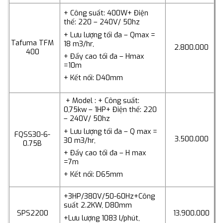
+ Công suất: 400W
+ Điện
thế: 220 – 240V/ 50hz
+ Lưu lượng tối đa – Qmax =
Tafuma TFM
18 m3/hr,
2.800.000
400
+ Đẩy cao tối đa – Hmax
=10m
+ Kết nối: D40mm
+ Model : + Công suất:
0,75kw – 1HP
+ Điện thế: 220
– 240V/ 50hz
+ Lưu lượng tối đa – Q max =
FQSS30-6-
3.500.000
30 m3/hr,
0.75B
+ Đẩy cao tối đa – H max
=7m
+ Kết nối: D65mm
+3HP/380V/50-60Hz
+Công
suất 2.2KW, D80mm
SPS2200
13.900.000
+Lưu lượng 1083 l/phút,