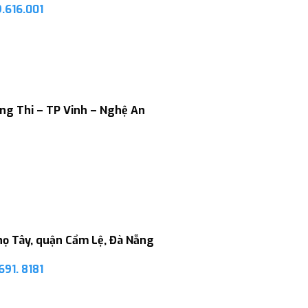
.616.001
ờng Thi – TP Vinh – Nghệ An
họ Tây, quận Cẩm Lệ, Đà Nẵng
691. 8181