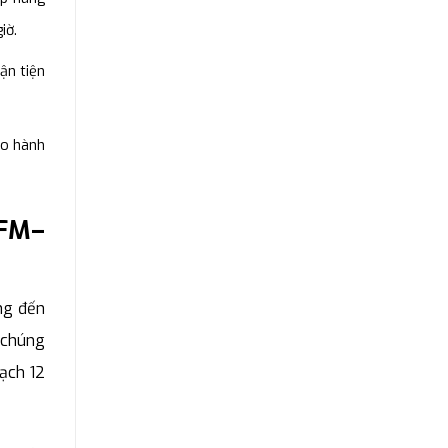
iờ.
uận tiện
ảo hành
TFM–
ng đến
c chúng
ạch 12