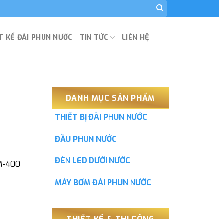
T KẾ ĐÀI PHUN NƯỚC
TIN TỨC
LIÊN HỆ
DANH MỤC SẢN PHẨM
THIẾT BỊ ĐÀI PHUN NƯỚC
ĐẦU PHUN NƯỚC
ĐÈN LED DƯỚI NƯỚC
FM-400
MÁY BƠM ĐÀI PHUN NƯỚC
THIẾT KẾ & THI CÔNG