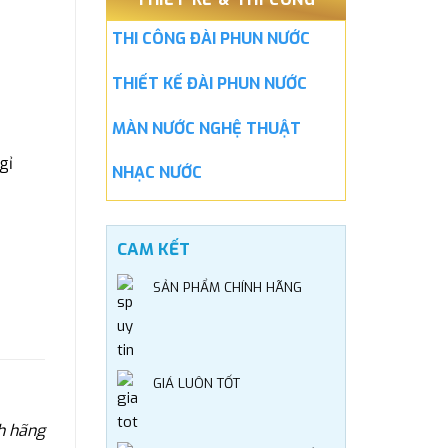
THI CÔNG ĐÀI PHUN NƯỚC
THIẾT KẾ ĐÀI PHUN NƯỚC
MÀN NƯỚC NGHỆ THUẬT
gỉ
NHẠC NƯỚC
CAM KẾT
SẢN PHẨM CHÍNH HÃNG
GIÁ LUÔN TỐT
h hãng