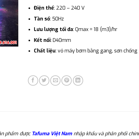
Điện thế
: 220 – 240 V
Tần số
: 50Hz
Lưu lượng tối đa
: Qmax = 18 (m3)/hr
Kết nối
: D40mm
Chất liệu
: vỏ máy bơm bằng gang, sơn chống 
ản phẩm được
Tafuma Việt Nam
nhập khẩu và phân phối chín