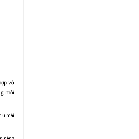
hợp vỏ
ng môi
hịu mài
úp nâng