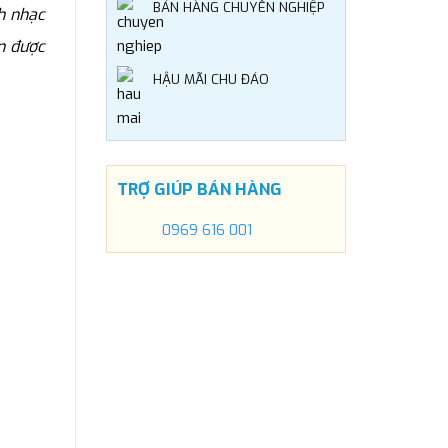
BÁN HÀNG CHUYÊN NGHIỆP
h nhạc
n được
HẬU MÃI CHU ĐÁO
TRỢ GIÚP BÁN HÀNG
0969 616 001