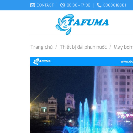
Skip
CONTACT
08:00 - 17:00
0969616001
to
content
Trang chủ
/
Thiết bị đài phun nước
/
Máy bơm