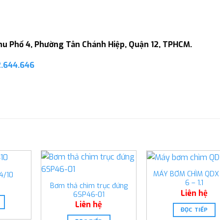
 Khu Phố 4, Phường Tân Chánh Hiệp, Quận 12, TPHCM.
2.644.646
MÁY BƠM CHÌM QDX 
4/10
6 – 1.1
Bơm thả chìm trục đứng
Liên hệ
6SP46-01
Liên hệ
ĐỌC TIẾP