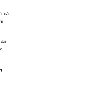
và mẫu
hỉ
 dài
ho
n