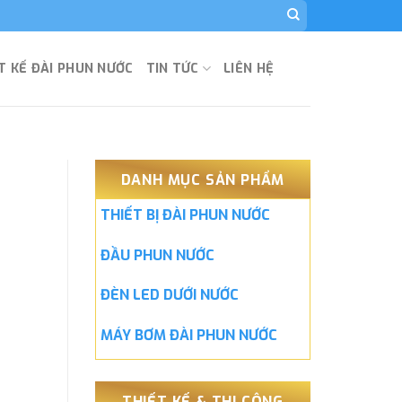
T KẾ ĐÀI PHUN NƯỚC
TIN TỨC
LIÊN HỆ
DANH MỤC SẢN PHẨM
THIẾT BỊ ĐÀI PHUN NƯỚC
ĐẦU PHUN NƯỚC
ĐÈN LED DƯỚI NƯỚC
MÁY BƠM ĐÀI PHUN NƯỚC
THIẾT KẾ & THI CÔNG