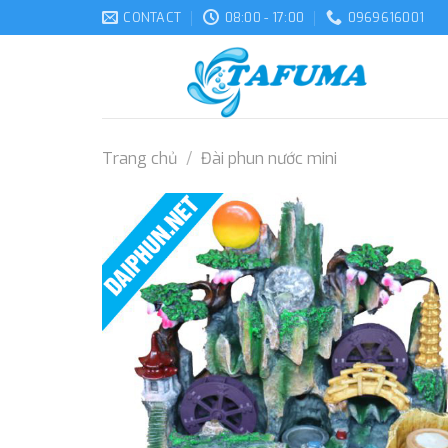
Skip
CONTACT
08:00 - 17:00
0969616001
to
content
Trang chủ
/
Đài phun nước mini