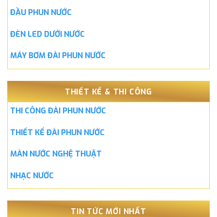
ĐẦU PHUN NƯỚC
ĐÈN LED DƯỚI NƯỚC
MÁY BƠM ĐÀI PHUN NƯỚC
THIẾT KẾ & THI CÔNG
THI CÔNG ĐÀI PHUN NƯỚC
THIẾT KẾ ĐÀI PHUN NƯỚC
MÀN NƯỚC NGHỆ THUẬT
NHẠC NƯỚC
TIN TỨC MỚI NHẤT