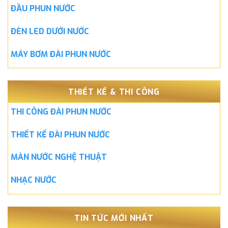
ĐẦU PHUN NƯỚC
ĐÈN LED DƯỚI NƯỚC
MÁY BƠM ĐÀI PHUN NƯỚC
THIẾT KẾ & THI CÔNG
THI CÔNG ĐÀI PHUN NƯỚC
THIẾT KẾ ĐÀI PHUN NƯỚC
MÀN NƯỚC NGHỆ THUẬT
NHẠC NƯỚC
TIN TỨC MỚI NHẤT